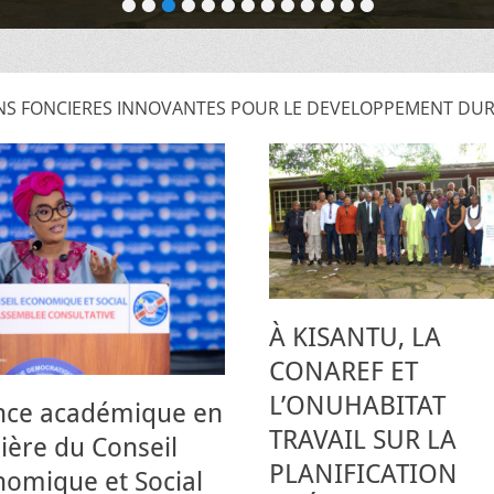
•
•
•
•
•
•
•
•
•
•
•
•
•
S FONCIERES INNOVANTES POUR LE DEVELOPPEMENT DURA
À KISANTU, LA
CONAREF ET
L’ONUHABITAT
nce académique en
TRAVAIL SUR LA
ière du Conseil
PLANIFICATION
omique et Social