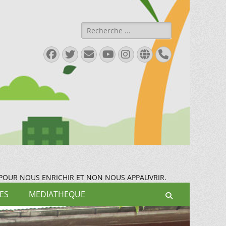
Rechercher :
Facebook
Twitter
E-
YouTube
Instagram
Site
Tél
mail
web
 POUR NOUS ENRICHIR ET NON NOUS APPAUVRIR.
ES
MEDIATHEQUE
Recherche