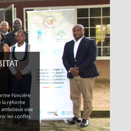
BITAT
orme Foncière
e la réforme
ambitieux vise
ir les conflits