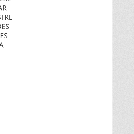
AR
STRE
DES
ES
A