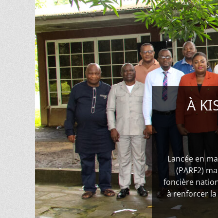
À KI
Posté
Lancée en ma
le
(PARF2) mar
de
foncière nati
Pacifique
à renforcer la
MUNGANGA