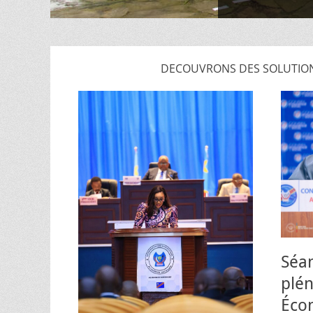
DECOUVRONS DES SOLUTION
Séa
plén
Écon