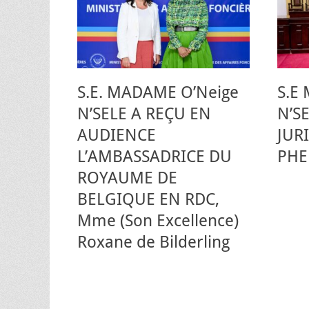
S.E. MADAME O’Neige
S.E
N’SELE A REÇU EN
N’S
AUDIENCE
JUR
L’AMBASSADRICE DU
PHE
ROYAUME DE
BELGIQUE EN RDC,
Mme (Son Excellence)
Roxane de Bilderling