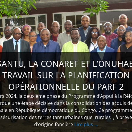
SANTU, LA CONAREF ET L’ONUHA
TRAVAIL SUR LA PLANIFICATION
OPÉRATIONNELLE DU PARF 2
rs 2024, la deuxième phase du Programme d’Appui à la Réf
que une étape décisive dans la consolidation des acquis d
onale en République démocratique du Congo. Ce programme 
 sécurisation des terres tant urbaines que rurales , à préven
d’origine foncière
Lire plus ...