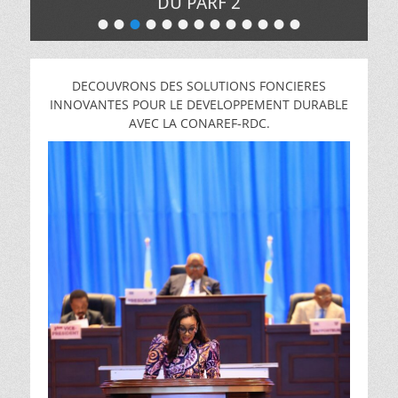
DU PARF 2
•
•
•
•
•
•
•
•
•
•
•
•
•
Posté
le
de
Pacifique
DECOUVRONS DES SOLUTIONS FONCIERES
MUNGANGA
INNOVANTES POUR LE DEVELOPPEMENT DURABLE
AVEC LA CONAREF-RDC.