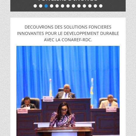
•
•
•
•
•
•
•
•
•
•
•
•
•
Posté
le
de
Pacifique
DECOUVRONS DES SOLUTIONS FONCIERES
MUNGANGA
INNOVANTES POUR LE DEVELOPPEMENT DURABLE
AVEC LA CONAREF-RDC.