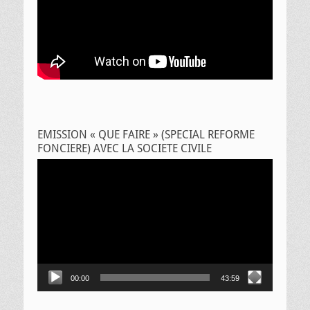
EMISSION « QUE FAIRE » (SPECIAL REFORME
FONCIERE) AVEC LA SOCIETE CIVILE
Lecteur
vidéo
00:00
43:59