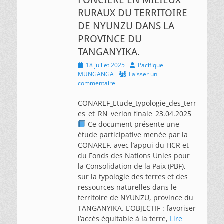
RURAUX DU TERRITOIRE
DE NYUNZU DANS LA
PROVINCE DU
TANGANYIKA.
Posted
Author
18 juillet 2025
Pacifique
on
MUNGANGA
Laisser un
commentaire
CONAREF_Etude_typologie_des_terr
es_et_RN_verion finale_23.04.2025
Ce document présente une
étude participative menée par la
CONAREF, avec l’appui du HCR et
du Fonds des Nations Unies pour
la Consolidation de la Paix (PBF),
sur la typologie des terres et des
ressources naturelles dans le
territoire de NYUNZU, province du
TANGANYIKA. L’OBJECTIF : favoriser
l’accès équitable à la terre,
Lire