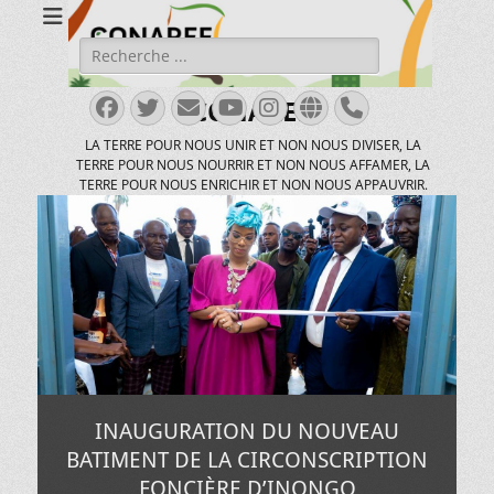
Rechercher :
Facebook
Twitter
E-
YouTube
Instagram
Site
Tél
CONAREF
mail
web
LA TERRE POUR NOUS UNIR ET NON NOUS DIVISER, LA
TERRE POUR NOUS NOURRIR ET NON NOUS AFFAMER, LA
TERRE POUR NOUS ENRICHIR ET NON NOUS APPAUVRIR.
INAUGURATION DU NOUVEAU
BATIMENT DE LA CIRCONSCRIPTION
FONCIÈRE D’INONGO