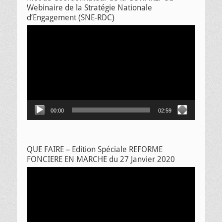
Webinaire de la Stratégie Nationale
d’Engagement (SNE-RDC)
Lecteur
vidéo
00:00
02:59
QUE FAIRE – Edition Spéciale REFORME
FONCIERE EN MARCHE du 27 Janvier 2020
Lecteur
vidéo