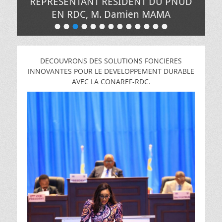
REPRESENTANT RESIDENT DU PNUD
EN RDC, M. Damien MAMA
•
•
•
•
•
•
•
•
•
•
•
•
•
Posté
le
de
Pacifique
DECOUVRONS DES SOLUTIONS FONCIERES
MUNGANGA
INNOVANTES POUR LE DEVELOPPEMENT DURABLE
AVEC LA CONAREF-RDC.