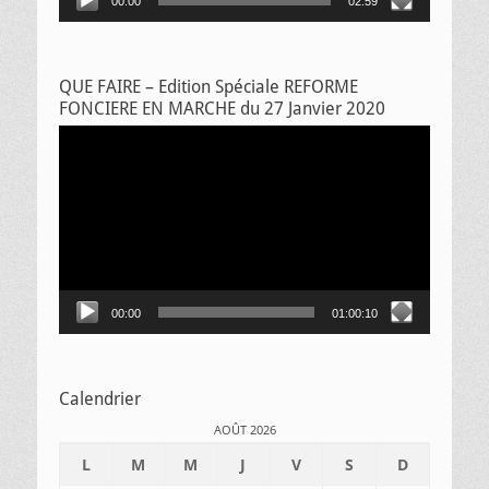
00:00
02:59
QUE FAIRE – Edition Spéciale REFORME
FONCIERE EN MARCHE du 27 Janvier 2020
Lecteur
vidéo
00:00
01:00:10
Calendrier
AOÛT 2026
L
M
M
J
V
S
D