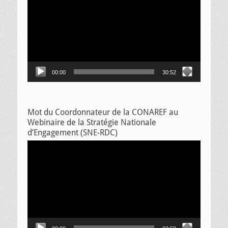
vidéo
00:00
30:52
Mot du Coordonnateur de la CONAREF au
Webinaire de la Stratégie Nationale
d’Engagement (SNE-RDC)
Lecteur
vidéo