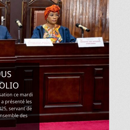
OUS
OLIO
sation ce mardi
 a présenté les
025, servant de
’ensemble des