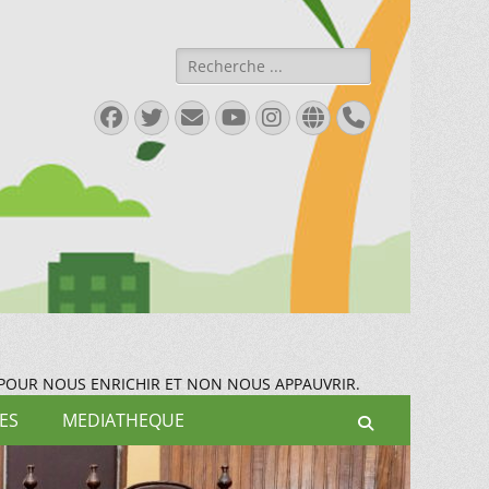
Rechercher :
Facebook
Twitter
E-
YouTube
Instagram
Site
Tél
mail
web
 POUR NOUS ENRICHIR ET NON NOUS APPAUVRIR.
ES
MEDIATHEQUE
Recherche