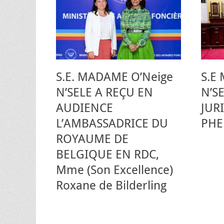
S.E. MADAME O’Neige
S.E
N’SELE A REÇU EN
N’S
AUDIENCE
JUR
L’AMBASSADRICE DU
PHE
ROYAUME DE
BELGIQUE EN RDC,
Mme (Son Excellence)
Roxane de Bilderling