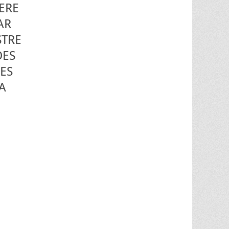
’ERE
AR
STRE
DES
ES
A