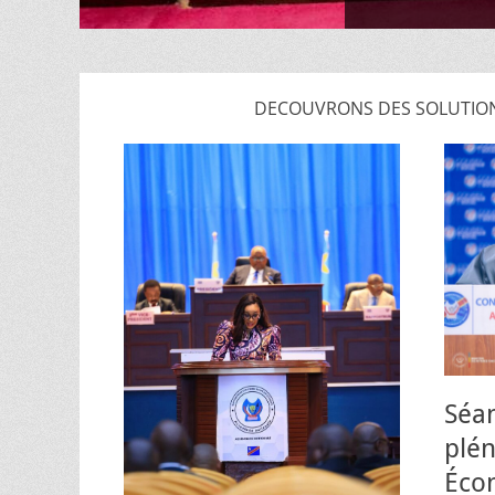
DECOUVRONS DES SOLUTION
Séa
plén
Écon