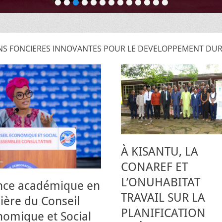
•
•
•
•
•
•
•
•
•
•
•
•
•
S FONCIERES INNOVANTES POUR LE DEVELOPPEMENT DURA
À KISANTU, LA
CONAREF ET
L’ONUHABITAT
nce académique en
TRAVAIL SUR LA
ière du Conseil
PLANIFICATION
omique et Social