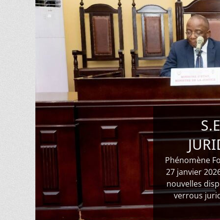
S.
JUR
Posté
Phénomène Foli
le
27 janvier 202
de
nouvelles disp
Pacifique
verrous juri
MUNGANGA