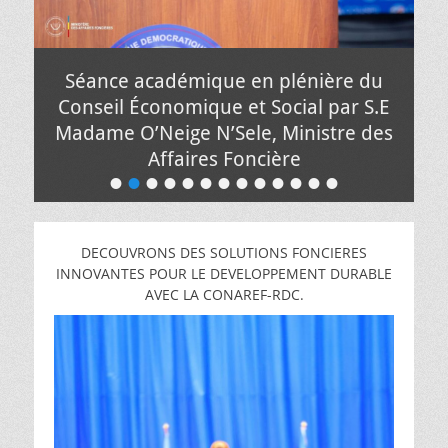
Séance académique en plénière du
Conseil Économique et Social par S.E
Madame O’Neige N’Sele, Ministre des
Affaires Foncière
•
•
•
•
•
•
•
•
•
•
•
•
•
Posté
le
de
Pacifique
DECOUVRONS DES SOLUTIONS FONCIERES
MUNGANGA
INNOVANTES POUR LE DEVELOPPEMENT DURABLE
AVEC LA CONAREF-RDC.