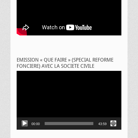
EMISSION « QUE FAIRE » (SPECIAL REFORME
FONCIERE) AVEC LA SOCIETE CIVILE
Lecteur
vidéo
00:00
43:59