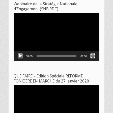
Webinaire de la Stratégie Nationale
d’Engagement (SNE-RDC)
Lecteur
vidéo
00:00
02:59
QUE FAIRE – Edition Spéciale REFORME
FONCIERE EN MARCHE du 27 Janvier 2020
Lecteur
vidéo