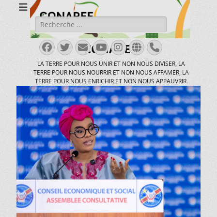
Rechercher :
Facebook
Twitter
E-
YouTube
Instagram
Site
Tél
CONAREF
mail
web
LA TERRE POUR NOUS UNIR ET NON NOUS DIVISER, LA
TERRE POUR NOUS NOURRIR ET NON NOUS AFFAMER, LA
TERRE POUR NOUS ENRICHIR ET NON NOUS APPAUVRIR.