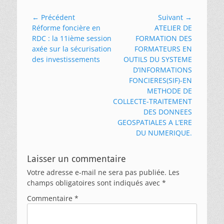
Navigation
← Précédent
Suivant →
Article
Article
Réforme foncière en
ATELIER DE
de
précédent :
suivant :
RDC : la 11ième session
FORMATION DES
l’article
axée sur la sécurisation
FORMATEURS EN
des investissements
OUTILS DU SYSTEME
D’INFORMATIONS
FONCIERES(SIF)-EN
METHODE DE
COLLECTE-TRAITEMENT
DES DONNEES
GEOSPATIALES A L’ERE
DU NUMERIQUE.
Laisser un commentaire
Votre adresse e-mail ne sera pas publiée.
Les
champs obligatoires sont indiqués avec
*
Commentaire
*