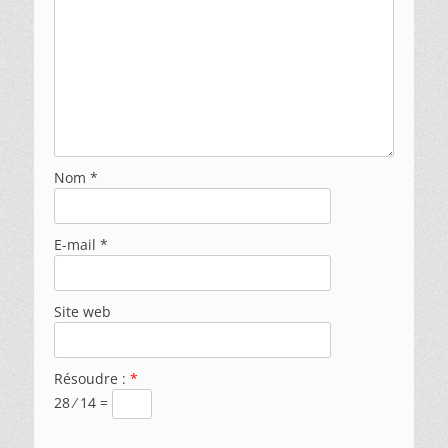
Nom
*
E-mail
*
Site web
Résoudre :
*
28 ⁄ 14 =