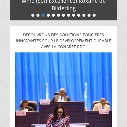
Mme (Son Excellence) Roxane de
Bilderling
•
•
•
•
•
•
•
•
•
•
•
•
•
Posté
le
de
Pacifique
DECOUVRONS DES SOLUTIONS FONCIERES
MUNGANGA
INNOVANTES POUR LE DEVELOPPEMENT DURABLE
AVEC LA CONAREF-RDC.